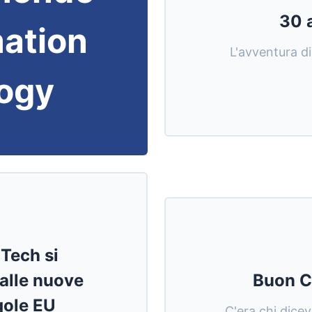
30 a
mation
L'avventura di
ogy
 Tech si
alle nuove
Buon C
egole EU
C'era chi dice