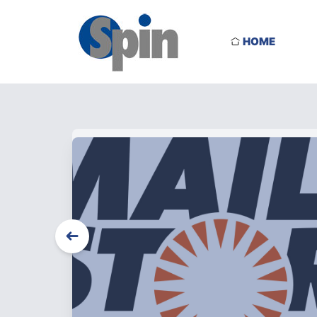
HOME
➜