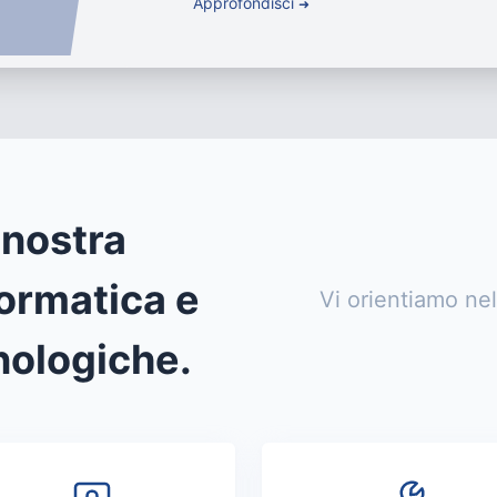
Approfondisci
➜
 nostra
formatica e
Vi orientiamo nel
nologiche.