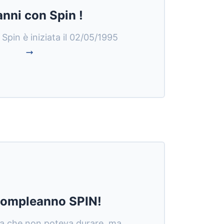
nni con Spin !
 Spin è iniziata il 02/05/1995
ompleanno SPIN!
va che non poteva durare, ma