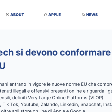
ABOUT
APPLE
NEWS
ech si devono conformare 
EU
omani entrano in vigore le nuove norme EU che compre
enuti illegali e offensivi presenti online e riguarda i 
ensili, definiti Very Large Online Platforms (VLOP).
, Tik Tok, Youtube, Zalando, Linkedin, Snapchat, Inst
ltre agli store on line di Apple e Google.